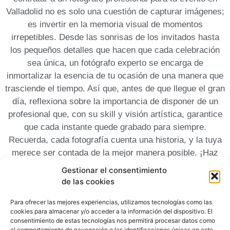
Valladolid no es solo una cuestión de‌ capturar imágenes;
es invertir en la memoria visual de momentos
irrepetibles. Desde ‍las sonrisas de⁢ los invitados hasta
los pequeños detalles que ‍hacen que cada celebración
sea única, un ⁤fotógrafo experto se encarga de
‌inmortalizar la esencia de tu ocasión de una manera que
trasciende el tiempo. Así que, antes ⁣de que llegue el gran
día, reflexiona sobre la‍ importancia de disponer de ‌un
profesional que, con su skill y⁢ visión artística, ⁤garantice
que⁤ cada instante quede grabado para ⁤siempre.
Recuerda, ‍cada fotografía cuenta una ‍historia, y la tuya
merece ser contada ⁣de la mejor ⁣manera posible. ¡Haz
que ‌tus ​recuerdos brillen en toda su esplendor!
Gestionar el consentimiento
de las cookies
Para ofrecer las mejores experiencias, utilizamos tecnologías como las
cookies para almacenar y/o acceder a la información del dispositivo. El
consentimiento de estas tecnologías nos permitirá procesar datos como
el comportamiento de navegación o las identificaciones únicas en este